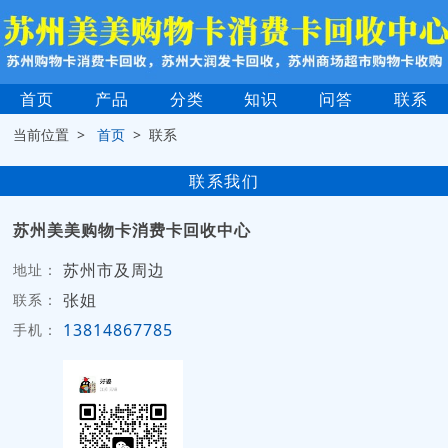
首页
产品
分类
知识
问答
联系
当前位置 >
首页
> 联系
联系我们
苏州美美购物卡消费卡回收中心
苏州市及周边
地址：
张姐
联系：
13814867785
手机：